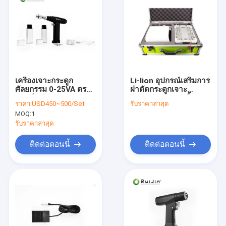
เครื่องเจาะกระดูก
Li-lion อุปกรณ์เสริมการ
ศัลยกรรม 0-25VA ตรา
ผ่าตัดกระดูกเจาะ
ตามลําดับ
Featuring 1 14 นิ้ว
ราคา:
USD450~500/Set
รับราคาล่าสุด
Chuck ขนาด เห
MOQ:
1
มาะสําหรับการผ่าตัด
Acetabular กระดูกการ
รับราคาล่าสุด
ผ่าตัดภารกิจ
ติดต่อตอนนี้
ติดต่อตอนนี้
บ้าน
สินค้า
เกี่ยวกับเรา