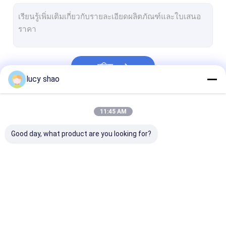
เลื่อยฉลุไฟฟ้า
ระบบเจาะสว่านมัลติฟังก์ชั่น
เจาะกระดูกสันหลัง
চালিয়ে
การชันสูตรพลิกศพ
lucy shao
เจาะกระดูกและข้อสัตวแพทย์
หมวดหมู่ของเรา
11:45 AM
เครื่องมือตัดทางการแพทย์
Good day, what product are you looking for?
อุปกรณ์ทางการแพทย์
ชุดเครื่องมือแพทย์
เจาะกระดูกทางการ
เจาะกระดูกศัลยกรรม
เครื่องเจาะท่อ
แพทย์