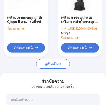
ทัวร์โรงงาน
ควบคุมคุณภาพ
เครื่องเจาะกระดูกผ่าตัด
เครื่องชาร์จ อุปกรณ์
Class II สามารถนึ่งฆ่า
เสริม การผ่าตัดกระดูก
ติดต่อเรา
เชื้อได้ถึง 135 องศา วิธี
เจาะ ปริมาณกําลังเข้า
รับราคาล่าสุด
ราคา:
USD3200~3400/Set
การฆ่าเชื้อเครื่องมือ อบ
72W สีดํา / เงิน
MOQ:
1
ไอน้ำ ออกแบบมาเพื่อ
ข่าว
การผ่าตัด
รับราคาล่าสุด
ติดต่อตอนนี้
ติดต่อตอนนี้
เจาะกระดูกทางการแพทย์
ดูเพิ่มเติม
เจาะกระดูกศัลยกรรม
เครื่องเจาะท่อ
ฝากข้อความ
เราจะตอบกลับอย่างรวดเร็ว
เลื่อยกระดูกสั่น
เลื่อยกระดูกยื่นหมูยื่นแมว