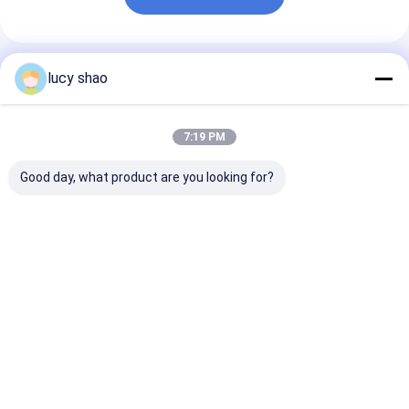
แนะนำผลิตภัณฑ์
lucy shao
7:19 PM
Good day, what product are you looking for?
เครื่องเจาะกระดูกผ่าตัด
Li-lion อุปกรณ์เสริม
ABCD-123 การ
Class II สามารถนึ่งฆ่า
เครื่องเจาะผ่าตัดออร์โต
กระดูกทางการแ
เชื้อได้ถึง 135 องศา วิธี
เป็ด ABCD-123 ออก
อุปกรณ์การผ่าต
การฆ่าเชื้อเครื่องมือ อบ
แบบสําหรับผ่าตัดออร์โต
ละเอียดตามคําสั่
ไอน้ำ ออกแบบมาเพื่อ
เป็ดที่ต้องการและเครื่อง
ราคาดีที่สุด
ราคาดีที่สุด
ราคาดีที่ส
การผ่าตัด
มือการผ่าตัด
Desktop Site
บ้าน
เกี่ยวกับเรา
ติดต่อเรา
Privacy Policy